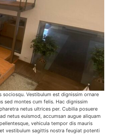
s sociosqu. Vestibulum est dignissim ornare
us sed montes cum felis. Hac dignissim
haretra netus ultrices per. Cubilia posuere
te ad netus euismod, accumsan augue aliquam
 pellentesque, vehicula tempor dis mauris
t vestibulum sagittis nostra feugiat potenti