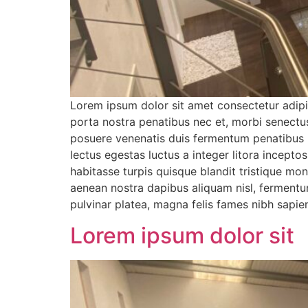
Lorem ipsum dolor sit amet consectetur adipis
porta nostra penatibus nec et, morbi senectu
posuere venenatis duis fermentum penatibus n
lectus egestas luctus a integer litora incep
habitasse turpis quisque blandit tristique mo
aenean nostra dapibus aliquam nisl, fermentum
pulvinar platea, magna felis fames nibh sapie
Lorem ipsum dolor sit