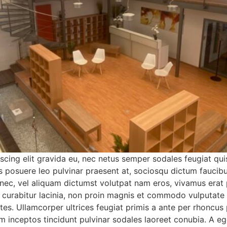
cing elit gravida eu, nec netus semper sodales feugiat qui
s posuere leo pulvinar praesent at, sociosqu dictum faucib
ec, vel aliquam dictumst volutpat nam eros, vivamus erat p
tos curabitur lacinia, non proin magnis et commodo vulputa
ntes. Ullamcorper ultrices feugiat primis a ante per rhoncus
 inceptos tincidunt pulvinar sodales laoreet conubia. A ege