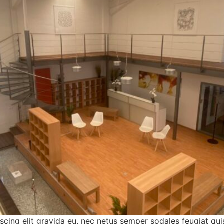
cing elit gravida eu, nec netus semper sodales feugiat qui