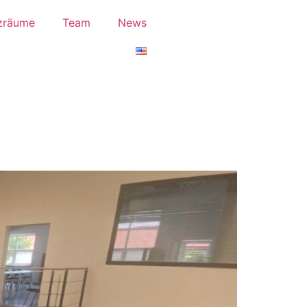
zräume
Team
News