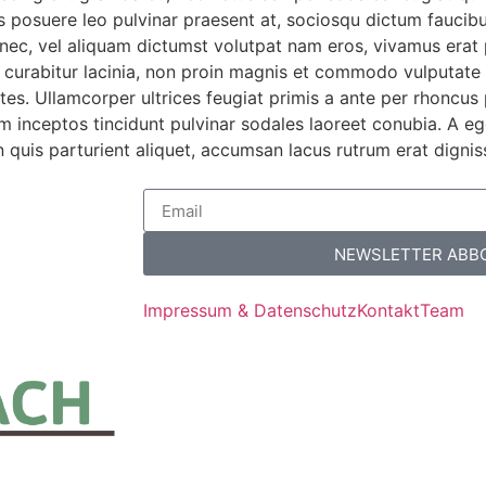
s posuere leo pulvinar praesent at, sociosqu dictum faucib
ec, vel aliquam dictumst volutpat nam eros, vivamus erat p
tos curabitur lacinia, non proin magnis et commodo vulputa
ntes. Ullamcorper ultrices feugiat primis a ante per rhoncus
 inceptos tincidunt pulvinar sodales laoreet conubia. A ege
n quis parturient aliquet, accumsan lacus rutrum erat digni
NEWSLETTER ABB
Impressum & Datenschutz
Kontakt
Team