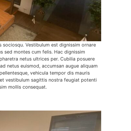
s sociosqu. Vestibulum est dignissim ornare
us sed montes cum felis. Hac dignissim
haretra netus ultrices per. Cubilia posuere
te ad netus euismod, accumsan augue aliquam
 pellentesque, vehicula tempor dis mauris
t vestibulum sagittis nostra feugiat potenti
ssim mollis consequat.