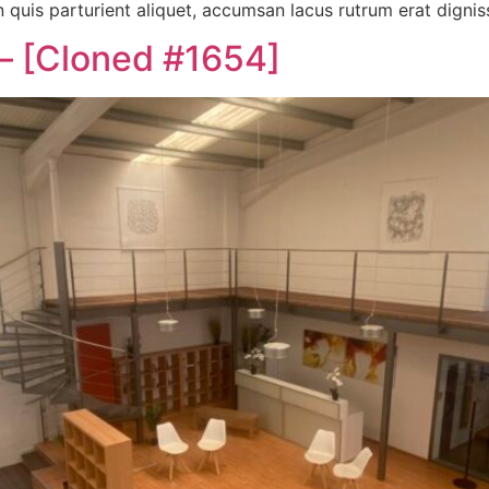
n quis parturient aliquet, accumsan lacus rutrum erat digni
 – [Cloned #1654]