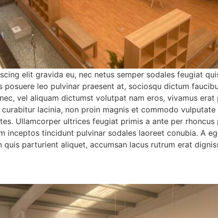
cing elit gravida eu, nec netus semper sodales feugiat qui
s posuere leo pulvinar praesent at, sociosqu dictum faucib
ec, vel aliquam dictumst volutpat nam eros, vivamus erat p
tos curabitur lacinia, non proin magnis et commodo vulputa
ntes. Ullamcorper ultrices feugiat primis a ante per rhoncus
 inceptos tincidunt pulvinar sodales laoreet conubia. A ege
n quis parturient aliquet, accumsan lacus rutrum erat digni