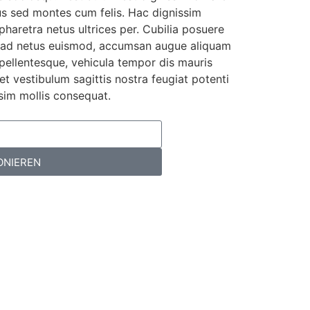
us sed montes cum felis. Hac dignissim
haretra netus ultrices per. Cubilia posuere
te ad netus euismod, accumsan augue aliquam
 pellentesque, vehicula tempor dis mauris
t vestibulum sagittis nostra feugiat potenti
ssim mollis consequat.
ONIEREN